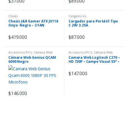
$
37.000
$
89.000
Chasis
Cargadores
Chasis J&R Gamer ATX JX116
Cargador para Portátil Tipo
Onyx- Negro – 3 FAN
C 20V 3.25A
$
419.000
$
87.000
Accesorios PC's
,
Cámara Web
Accesorios PC's
,
Cámara Web
Cámara Web Genius QCAM
Camara Web Logitech C270 –
6000 Negro
HD 720P – Campo Visual 55° –
Microfono Mono Intregrado
USB
$
147.000
$
146.000