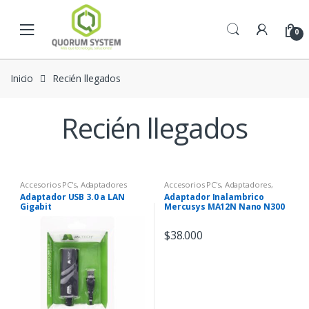
Skip to navigation
Skip to content
0
Inicio
Recién llegados
Recién llegados
Accesorios PC's
,
Adaptadores
Accesorios PC's
,
Adaptadores
,
Conectividad - Wi-Fi
Adaptador USB 3.0 a LAN
Adaptador Inalambrico
Gigabit
Mercusys MA12N Nano N300
$
38.000