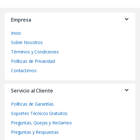
B
r
Empresa
a
Inicio
n
Sobre Nosotros
d
Términos y Condiciones
Políticas de Privacidad
s
Contactenos
C
a
Servicio al Cliente
r
Políticas de Garantías
o
Soportes Técnicos Gratuitos
Preguntas, Quejas y Reclamos
u
Preguntas y Respuestas
s