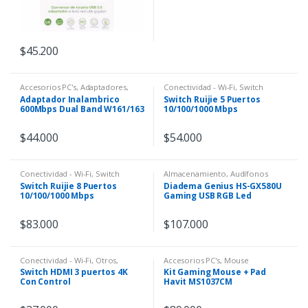
$
45.200
Accesorios PC's
,
Adaptadores
,
Conectividad - Wi-Fi
,
Switch
Conectividad - Wi-Fi
Adaptador Inalambrico
Switch Ruijie 5 Puertos
600Mbps Dual Band W161/163
10/100/1000 Mbps
$
44.000
$
54.000
Conectividad - Wi-Fi
,
Switch
Almacenamiento
,
Audífonos
Gamer
Switch Ruijie 8 Puertos
Diadema Genius HS-GX580U
10/100/1000 Mbps
Gaming USB RGB Led
$
83.000
$
107.000
Conectividad - Wi-Fi
,
Otros
,
Accesorios PC's
,
Mouse
Portátiles - Componentes
,
Switch
Switch HDMI 3 puertos 4K
Kit Gaming Mouse + Pad
Con Control
Havit MS1037CM