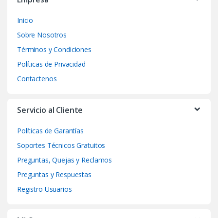
a
Inicio
n
Sobre Nosotros
d
Términos y Condiciones
Políticas de Privacidad
s
Contactenos
C
a
Servicio al Cliente
r
Políticas de Garantías
o
Soportes Técnicos Gratuitos
Preguntas, Quejas y Reclamos
u
Preguntas y Respuestas
s
Registro Usuarios
e