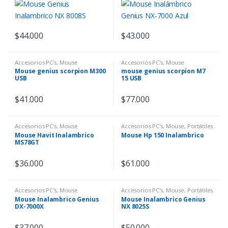
$
44.000
$
43.000
Accesorios PC's
,
Mouse
Accesorios PC's
,
Mouse
Mouse genius scorpion M300
mouse genius scorpion M7
USB
15 USB
$
41.000
$
77.000
Accesorios PC's
,
Mouse
Accesorios PC's
,
Mouse
,
Portátiles
- Componentes
Mouse Havit Inalambrico
Mouse Hp 150 Inalambrico
MS78GT
$
36.000
$
61.000
Accesorios PC's
,
Mouse
Accesorios PC's
,
Mouse
,
Portátiles
- Componentes
Mouse Inalambrico Genius
Mouse Inalambrico Genius
DX-7000X
NX 8025S
$
37.000
$
50.000