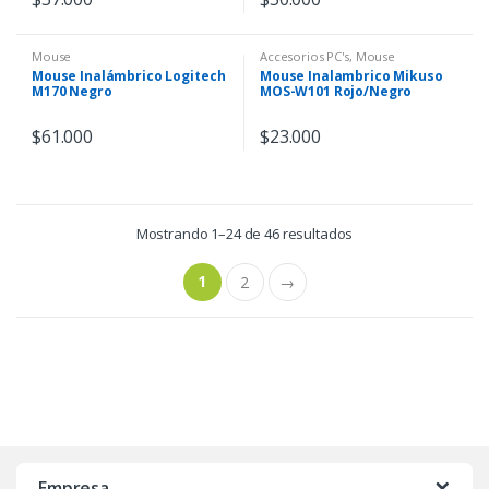
Mouse
Accesorios PC's
,
Mouse
Mouse Inalámbrico Logitech
Mouse Inalambrico Mikuso
M170 Negro
MOS-W101 Rojo/Negro
$
61.000
$
23.000
Mostrando 1–24 de 46 resultados
1
2
→
B
r
Empresa