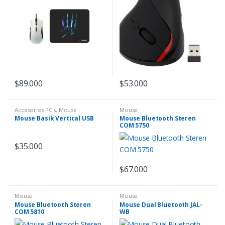
$
89.000
$
53.000
Accesorios PC's
,
Mouse
Mouse
Mouse Basik Vertical USB
Mouse Bluetooth Steren
COM 5750
$
35.000
$
67.000
Mouse
Mouse
Mouse Bluetooth Steren
Mouse Dual Bluetooth JAL-
COM 5810
WB