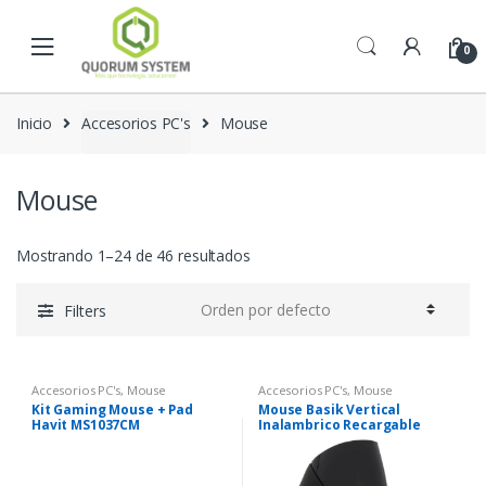
Skip to navigation
Skip to content
0
Inicio
Accesorios PC's
Mouse
Mouse
Mostrando 1–24 de 46 resultados
Filters
Accesorios PC's
,
Mouse
Accesorios PC's
,
Mouse
Kit Gaming Mouse + Pad
Mouse Basik Vertical
Havit MS1037CM
Inalambrico Recargable