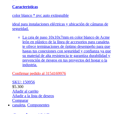
Características
color blanco * pvc auto extinguible
ideal para instalaciones eléctricas y ubicación de cámaras de
seguridad.
La caja de paso 10x10x7mm en color blanco de Acme
león en plástico de la línea de accesorios para canaleta,
te ofrece terminaciones de óptimo desempeño para que
hagas tus conexiones con seguridad y confianza ya que
su material de alta resistencia te garantiza durabilidad y
prevención de riesgos en tus proyectos del hogar o la
industria.
Confirmar pedido al 3154169976
SKU: 150956
$
5.300
Añadir al carrito
Añadir a la lista de deseos
Comparar
canaleta
,
Componentes