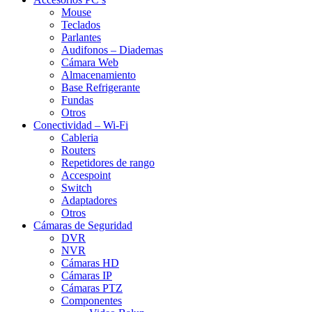
Mouse
Teclados
Parlantes
Audifonos – Diademas
Cámara Web
Almacenamiento
Base Refrigerante
Fundas
Otros
Conectividad – Wi-Fi
Cableria
Routers
Repetidores de rango
Accespoint
Switch
Adaptadores
Otros
Cámaras de Seguridad
DVR
NVR
Cámaras HD
Cámaras IP
Cámaras PTZ
Componentes