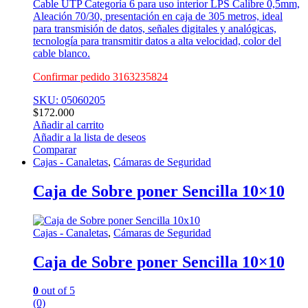
Cable UTP Categoría 6 para uso interior LPS Calibre 0,5mm,
Aleación 70/30, presentación en caja de 305 metros, ideal
para transmisión de datos, señales digitales y analógicas,
tecnología para transmitir datos a alta velocidad, color del
cable blanco.
Confirmar pedido 3163235824
SKU: 05060205
$
172.000
Añadir al carrito
Añadir a la lista de deseos
Comparar
Cajas - Canaletas
,
Cámaras de Seguridad
Caja de Sobre poner Sencilla 10×10
Cajas - Canaletas
,
Cámaras de Seguridad
Caja de Sobre poner Sencilla 10×10
0
out of 5
(0)