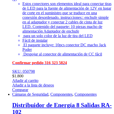
Estos conectores son elementos ideal para conectar tiras
de LED para la fuente de alimentación de 12V en lugar
de corte en el suministro que se traduce en una
conexión desordenado. instrucciones:: enchufe simple
en al adaptador y conectar 2 cables de cinta de luz
LED. Contenido del paquete: 10 piezas macho de
alimentación Adaptador de enchufe
para un solo color de la luz de tira del LED
Fácil de instalar
El paquete incluye: 10pcs conector DC macho Jack
Poder
Despojar al conector de alimentación de CC fácil
Confirmar pedido 316 323 5824
SKU: 050798
$
1.800
Añadir al carrito
Añadir a la lista de deseos
Comparar
Cámaras de Seguridad
,
Componentes
,
Componentes
Distribuidor de Energía 8 Salidas RA-
102