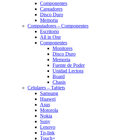
Componentes
Cargadores
Disco Duro
Memoria
Computadores – Componentes
Escritorio
All in One
Componentes
Monitores
Disco Duro
Memoria
Fuente de Poder
Unidad Lectora
Board
Chasis
Celulares – Tablets
Samsung
Huawei
Asus
Motorola
Nokia
Sony
Lenovo
Tp-link
Touch+