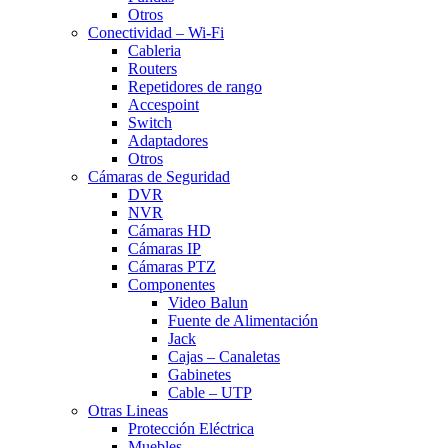
Otros
Conectividad – Wi-Fi
Cableria
Routers
Repetidores de rango
Accespoint
Switch
Adaptadores
Otros
Cámaras de Seguridad
DVR
NVR
Cámaras HD
Cámaras IP
Cámaras PTZ
Componentes
Video Balun
Fuente de Alimentación
Jack
Cajas – Canaletas
Gabinetes
Cable – UTP
Otras Lineas
Protección Eléctrica
Muebles