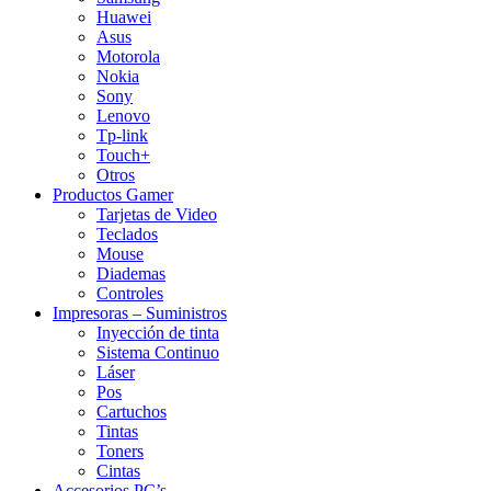
Huawei
Asus
Motorola
Nokia
Sony
Lenovo
Tp-link
Touch+
Otros
Productos Gamer
Tarjetas de Video
Teclados
Mouse
Diademas
Controles
Impresoras – Suministros
Inyección de tinta
Sistema Continuo
Láser
Pos
Cartuchos
Tintas
Toners
Cintas
Accesorios PC’s