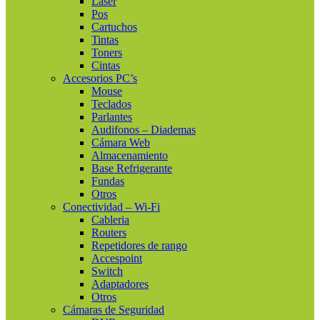
Láser
Pos
Cartuchos
Tintas
Toners
Cintas
Accesorios PC’s
Mouse
Teclados
Parlantes
Audifonos – Diademas
Cámara Web
Almacenamiento
Base Refrigerante
Fundas
Otros
Conectividad – Wi-Fi
Cableria
Routers
Repetidores de rango
Accespoint
Switch
Adaptadores
Otros
Cámaras de Seguridad