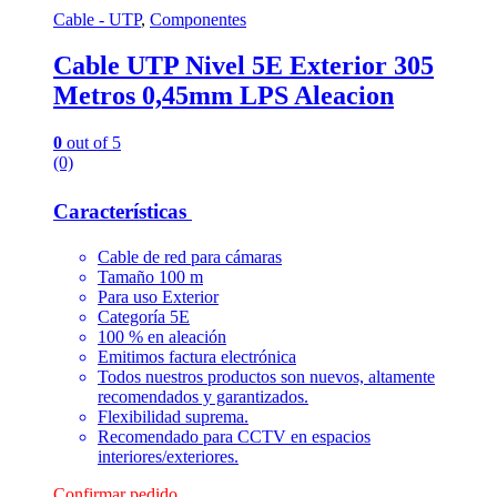
Cable - UTP
,
Componentes
Cable UTP Nivel 5E Exterior 305
Metros 0,45mm LPS Aleacion
0
out of 5
(0)
Características
Cable de red para cámaras
Tamaño 100 m
Para uso Exterior
Categoría 5E
100 % en aleación
Emitimos factura electrónica
Todos nuestros productos son nuevos, altamente
recomendados y garantizados.
Flexibilidad suprema.
Recomendado para CCTV en espacios
interiores/exteriores.
Confirmar pedido