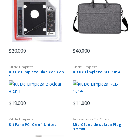
$
20.000
$
40.000
Kit de Limpieza
Kit de Limpieza
Kit De Limpieza Bioclear 4 en
Kit De Limpieza KCL-1014
1
$
19.000
$
11.000
Kit de Limpieza
Accesorios PC's
,
Otros
Kit Para PC 10 en 1 Unitec
Micrófono de solapa Plug
3.5mm