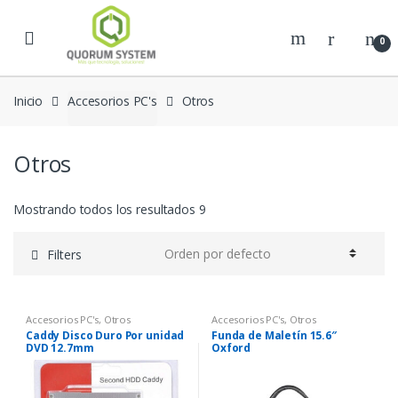
Skip to navigation
Skip to content
0
Inicio
Accesorios PC's
Otros
Otros
Mostrando todos los resultados 9
Filters
Accesorios PC's
,
Otros
Accesorios PC's
,
Otros
Caddy Disco Duro Por unidad
Funda de Maletín 15.6″
DVD 12.7mm
Oxford