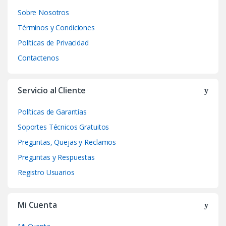
n
Sobre Nosotros
d
Términos y Condiciones
Políticas de Privacidad
s
Contactenos
C
a
Servicio al Cliente
r
Políticas de Garantías
o
Soportes Técnicos Gratuitos
Preguntas, Quejas y Reclamos
u
Preguntas y Respuestas
s
Registro Usuarios
e
Mi Cuenta
l