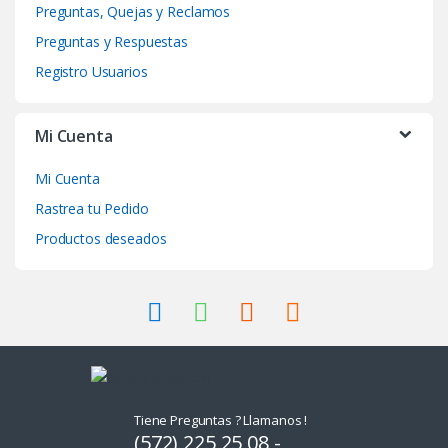
Preguntas, Quejas y Reclamos
u
Preguntas y Respuestas
s
Registro Usuarios
e
Mi Cuenta
l
Mi Cuenta
Rastrea tu Pedido
Productos deseados
Tiene Preguntas ? Llamanos !
(572) 225 25 08 -