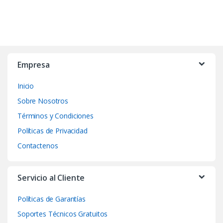
B
r
Empresa
a
Inicio
n
Sobre Nosotros
d
Términos y Condiciones
Políticas de Privacidad
s
Contactenos
C
a
Servicio al Cliente
r
Políticas de Garantías
o
Soportes Técnicos Gratuitos