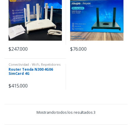
$
247.000
$
76.000
Conectividad - Wi-Fi
,
Repetidores
de rango
,
Routers
Router Tenda N300 4G06
SimCard 4G
$
415.000
Mostrando todos los resultados 3