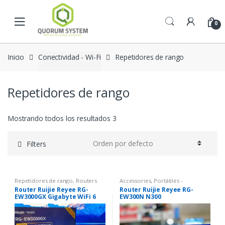
Skip to navigation
Skip to content
0
Inicio
Conectividad - Wi-Fi
Repetidores de rango
Repetidores de rango
Mostrando todos los resultados 3
Filters
Repetidores de rango
,
Routers
Accessories
,
Portátiles -
Componentes
,
Repetidores de
Router Ruijie Reyee RG-
Router Ruijie Reyee RG-
rango
,
Routers
EW3000GX Gigabyte WiFi 6
EW300N N300