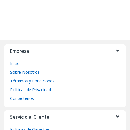
B
r
Empresa
a
Inicio
n
Sobre Nosotros
d
Términos y Condiciones
Políticas de Privacidad
s
Contactenos
C
a
Servicio al Cliente
r
Políticas de Garantías