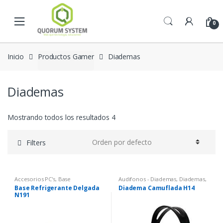
Skip to navigation
Skip to content
0
Inicio
Productos Gamer
Diademas
Diademas
Mostrando todos los resultados 4
Filters
Accesorios PC's
,
Base
Audifonos - Diademas
,
Diademas
,
Refrigerante
,
Diademas
Productos Gamer
Base Refrigerante Delgada
Diadema Camuflada H14
N191