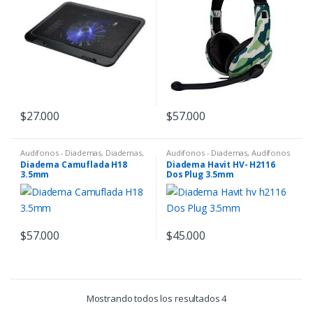
$
27.000
$
57.000
Audifonos - Diademas
,
Diademas
,
Audifonos - Diademas
,
Audífonos
Productos Gamer
Gamer
,
Diademas
,
Productos
Diadema Camuflada H18
Diadema Havit HV- H2116
Gamer
3.5mm
Dos Plug 3.5mm
$
57.000
$
45.000
Mostrando todos los resultados 4