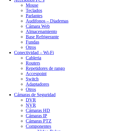
Mouse
Teclados
Parlantes
Audifonos – Diademas
Cámara Web
Almacenamiento
Base Refrigerante
Fundas
Otros
Conectividad – Wi-Fi
Cableria
Routers
Repetidores de rango
Accespoint
Switch
Adaptadores
Otros
Cámaras de Seguridad
DVR
NVR
Cámaras HD
Cámaras IP
Cámaras PTZ
Componentes