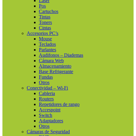
Láser
Pos
Cartuchos
Tintas
Toners
Cintas
Accesorios PC’s
Mouse
Teclados
Parlantes
Audifonos – Diademas
Cámara Web
Almacenamiento
Base Refrigerante
Fundas
Otros
Conectividad – Wi-Fi
Cableria
Routers
Repetidores de rango
Accespoint
Switch
Adaptadores
Otros
Cámaras de Seguridad