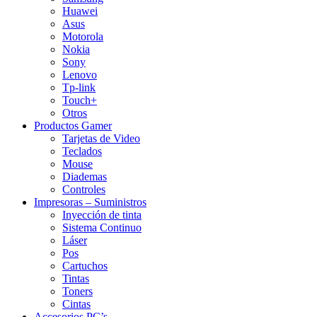
Huawei
Asus
Motorola
Nokia
Sony
Lenovo
Tp-link
Touch+
Otros
Productos Gamer
Tarjetas de Video
Teclados
Mouse
Diademas
Controles
Impresoras – Suministros
Inyección de tinta
Sistema Continuo
Láser
Pos
Cartuchos
Tintas
Toners
Cintas
Accesorios PC’s