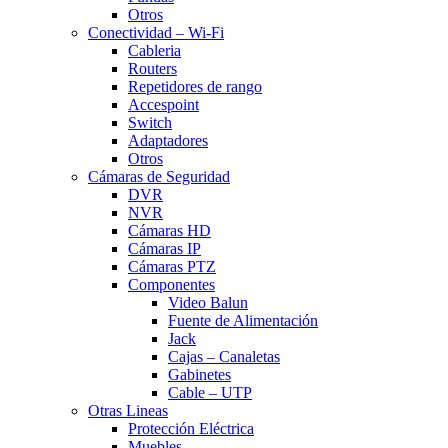
Otros
Conectividad – Wi-Fi
Cableria
Routers
Repetidores de rango
Accespoint
Switch
Adaptadores
Otros
Cámaras de Seguridad
DVR
NVR
Cámaras HD
Cámaras IP
Cámaras PTZ
Componentes
Video Balun
Fuente de Alimentación
Jack
Cajas – Canaletas
Gabinetes
Cable – UTP
Otras Lineas
Protección Eléctrica
Muebles