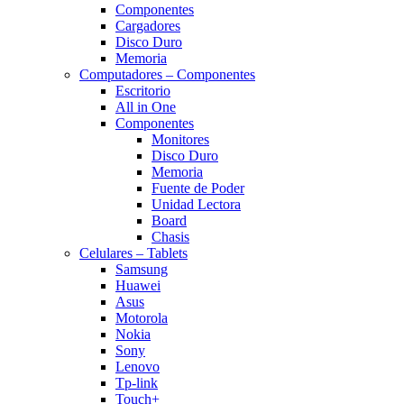
Componentes
Cargadores
Disco Duro
Memoria
Computadores – Componentes
Escritorio
All in One
Componentes
Monitores
Disco Duro
Memoria
Fuente de Poder
Unidad Lectora
Board
Chasis
Celulares – Tablets
Samsung
Huawei
Asus
Motorola
Nokia
Sony
Lenovo
Tp-link
Touch+