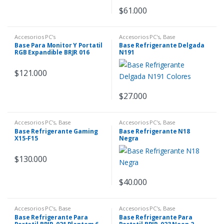
$
61.000
Accesorios PC's
Accesorios PC's
,
Base
Refrigerante
,
Diademas
Base Para Monitor Y Portatil
Base Refrigerante Delgada
RGB Expandible BRJR 016
N191
$
121.000
$
27.000
Accesorios PC's
,
Base
Accesorios PC's
,
Base
Refrigerante
Refrigerante
Base Refrigerante Gaming
Base Refrigerante N18
X15-F15
Negra
$
130.000
$
40.000
Accesorios PC's
,
Base
Accesorios PC's
,
Base
Refrigerante
Refrigerante
Base Refrigerante Para
Base Refrigerante Para