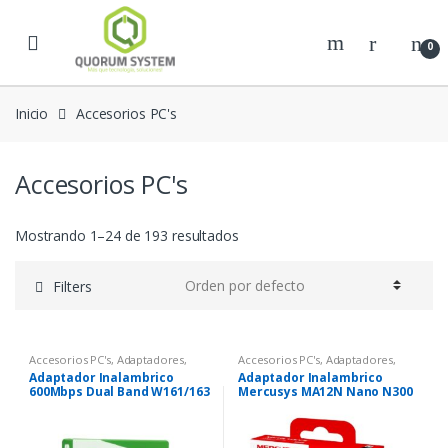
Skip to navigation
Skip to content
0
Inicio
Accesorios PC's
Accesorios PC's
Mostrando 1–24 de 193 resultados
Filters
Accesorios PC's
,
Adaptadores
,
Accesorios PC's
,
Adaptadores
,
Conectividad - Wi-Fi
Conectividad - Wi-Fi
Adaptador Inalambrico
Adaptador Inalambrico
600Mbps Dual Band W161/163
Mercusys MA12N Nano N300