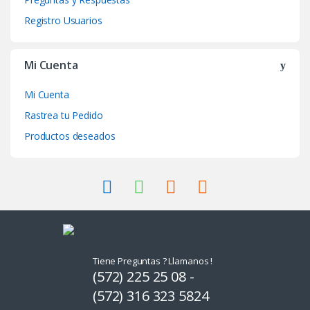
s
Registro Usuarios
e
Mi Cuenta
l
Mi Cuenta
Rastrea tu Pedido
Productos deseados
Tiene Preguntas ? Llamanos !
(572) 225 25 08 -
(572) 316 323 5824