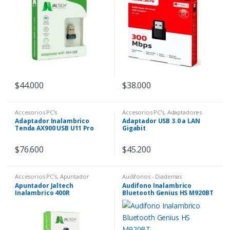
$
44.000
$
38.000
Accesorios PC's
Accesorios PC's
,
Adaptadores
Adaptador Inalambrico
Adaptador USB 3.0 a LAN
Tenda AX900 USB U11 Pro
Gigabit
Dual Band
$
76.600
$
45.200
Accesorios PC's
,
Apuntador
Audifonos - Diademas
Apuntador Jaltech
Audifono Inalambrico
Inalambrico 400R
Bluetooth Genius HS M920BT