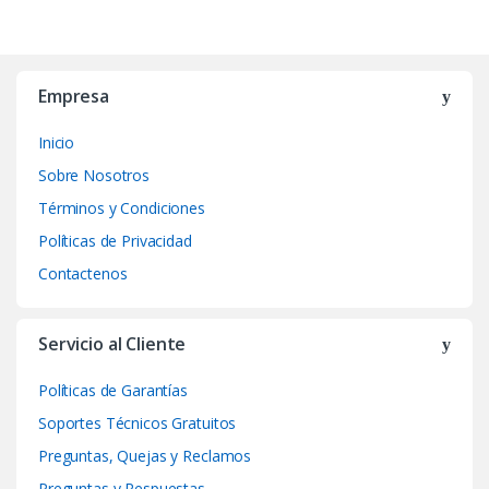
B
r
Empresa
a
Inicio
n
Sobre Nosotros
d
Términos y Condiciones
Políticas de Privacidad
s
Contactenos
C
a
Servicio al Cliente
r
Políticas de Garantías
o
Soportes Técnicos Gratuitos
Preguntas, Quejas y Reclamos
u
Preguntas y Respuestas