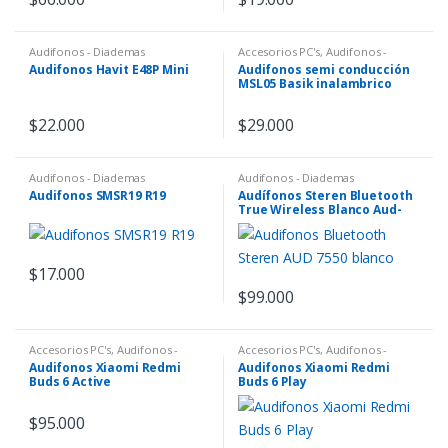
Audifonos - Diademas
Accesorios PC's
,
Audifonos -
Diademas
Audifonos Havit E48P Mini
Audifonos semi conducción
MSL05 Basik inalambrico
$
22.000
$
29.000
Audifonos - Diademas
Audifonos - Diademas
Audifonos SMSR19 R19
Audífonos Steren Bluetooth
True Wireless Blanco Aud-
7550
$
17.000
$
99.000
Accesorios PC's
,
Audifonos -
Accesorios PC's
,
Audifonos -
Diademas
Diademas
Audifonos Xiaomi Redmi
Audifonos Xiaomi Redmi
Buds 6 Active
Buds 6 Play
$
95.000