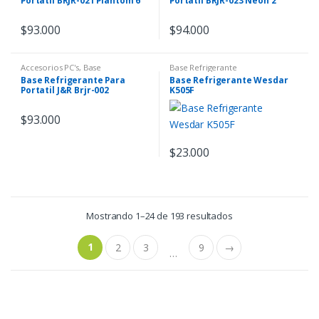
Portatil BRJR-021 Plantom 6
Portatil BRJR-023 Neon 2
Ventiladores
Ventiladores + Soporte
Celular
$
93.000
$
94.000
Accesorios PC's
,
Base
Base Refrigerante
Refrigerante
Base Refrigerante Para
Base Refrigerante Wesdar
Portatil J&R Brjr-002
K505F
$
93.000
$
23.000
Mostrando 1–24 de 193 resultados
1
2
3
9
→
…