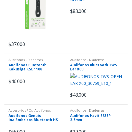
$
83.000
$
37.000
Audifonos - Diademas
Audifonos - Diademas
Audifonos Bluetooth
Audifonos Bluetooth TWS
Kakusiga KSC 1108
Ear X60
$
46.000
$
43.000
Accesorios PC's
,
Audifonos -
Audifonos - Diademas
Diademas
Audifonos Genuis
Audifonos Havit E335P
Inalámbricos Bluetooth HS-
3.5mm
M905BT
$
66.000
$
19.000